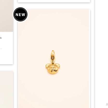
ャーム
ーンに付けて！ 石の寸法：10x26 mm 【返品】 可 天然石のため写真と現物のお色に誤差が生じます。