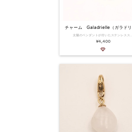
チャーム Galadrielle（ガラド
太陽のペンダントが付いたステンレススチールのチャーム。かなり大きめでインパクトがあります。 チャームの寸法：34 x 39 mm 別売のチェーンとコーディネートを楽しんで！ 素材:サージカルステンレス サージカルステンレス(医
¥4,400