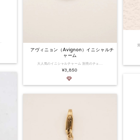
ージカルステンレス(医療用ステンレス)は、金属アレルギーのある方も安心安全にご使用いただける素材です（稀に例外もありますのでかゆみなど感じた場合ご自身でご判断ください)
アヴィニョン（Avignon）イニシャルチ
ャーム
大人気のイニシャルチャーム 別売のチェーンやお持ちのアクセサリーにオンしてみて！ 素材:サージカルステンレス 14kgpジルコニア A.Mはブラックジルコニア チャームサイズ：14×28mm。 文字サイズ：14×15mm サージカルステンレス(医療用ステンレス)は、金属アレルギーのある方も安心安全にご使用いただける素材です。（例外もありますのでかゆみなど感じた場合ご自身でご判断ください） サイズ：8x23ミリ 返品:可
¥3,850