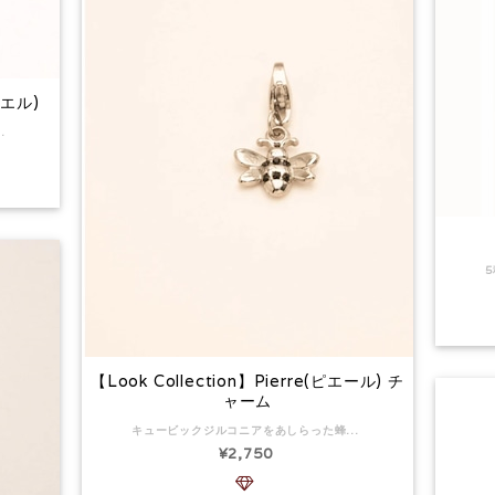
リエル)
療用ステンレス)は、金属アレルギーのある方も安心安全にご使用いただける素材です。（例外もありますのでかゆみなど感じた場合ご自身でご判断ください） 返品:可
【Look Collection】Pierre(ピエール) チ
ャーム
キュービックジルコニアをあしらった蜂のペンダントが付いたチャーム。 チャームの寸法：12 x 12 mm 返品:可
¥2,750