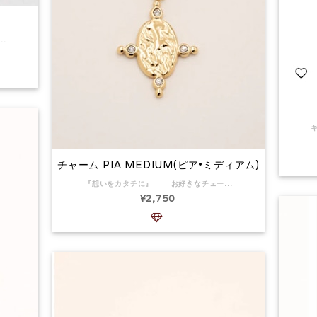
気に入りのチェーンにオンして！ チャームのサイズ:12㍉✖️10ﾐﾘ サージカルステンレス 返品:可
チャーム PIA MEDIUM(ピア•ミディアム)
『想いをカタチに』 お好きなチェーンに付けていただけるチャーム。 メダリオンの寸法：14x17mm 素材:サージカルステンレス 返品:可
¥2,750