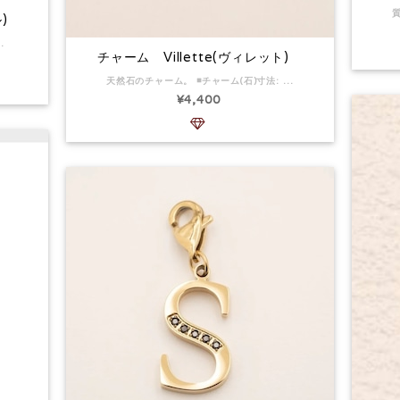
)
m 淡水パール 淡水真珠は天然真珠なので、真珠ごとに大きさが異なる場合があります。 返品:可
チャーム Villette(ヴィレット)
天然石のチャーム。 ◾️チャーム(石)寸法: 10x 14mm 天然石なので、石ごとに色が異なります。 ■素材:サージカルステンレス 天然石 ■返品:可 天然石なので、石ごとに色が異なります。
¥4,400