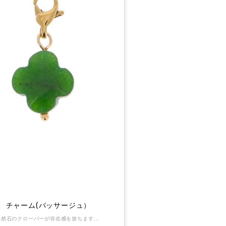
チャーム(パッサージュ）
天然石のクローバーが存在感を放ちます。 幸運を掴みましょう。 【素材】 天然石 天然石のため、石ごとに色が異なります。 【サイズ】クローバー12x12ミリ 【返品】 可