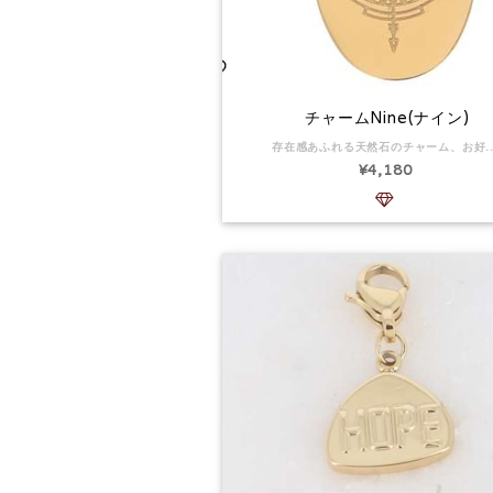
チャームNine(ナイン)
存在感あふれる天然石のチャーム、お好きなチェーンにONしてみて！ チャームサイズ：16 x 39 mm。 メダリオンサイズ：16×30mm サージカルステンレス ゴールドカラー 14kgf 天然石 天然石のため石こどに色が変わります。 返品:可 サ
¥4,180