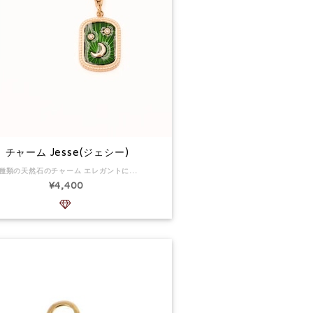
チャーム Jesse(ジェシー)
5種類の天然石のチャーム エレガントにデコルテを飾ってくれます。 月と 2 つの星が付いたエナメル プレート型のペンダントで構成されたチャームです。 チャームの寸法：13.5 x 18 mm 素材：ステンレススチール、 返品：可
¥4,400