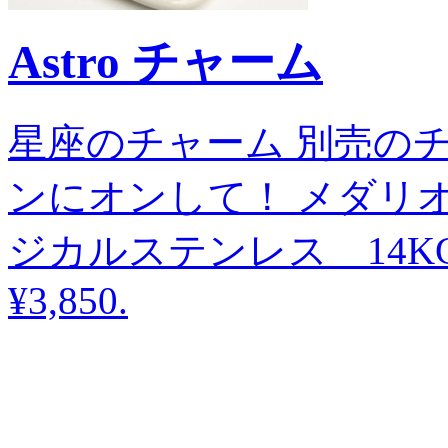
Astro チャーム
星座のチャーム 別売の
ンにオンして！ メダリオンの
ジカルステンレス 14KG
¥3,850
.