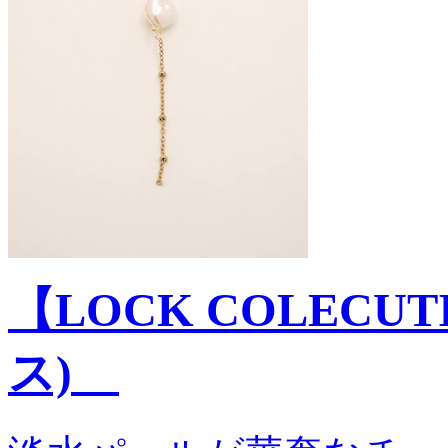
【LOCK COLECU
ス)