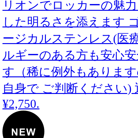
リオンでロッカーの魅力
した明るさを添えます ゴ
ージカルステンレス(医
ルギーのある方も安心安
す（稀に例外もあります
自身で ご判断ください)
¥2,750
.