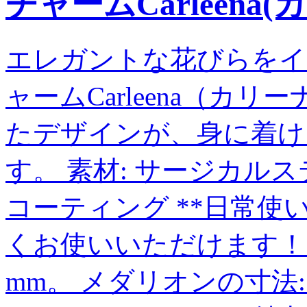
チャームCarleena(
エレガントな花びらをイ
ャームCarleena（カ
たデザインが、身に着け
す。 素材: サージカルス
コーティング **日常
くお使いいただけます！ チャ
mm。 メダリオンの寸法: 