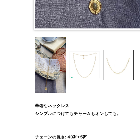
華奢なネックレス
シンプルにつけてもチャームもオンしても。
チェーンの長さ: 40㌢+5㌢